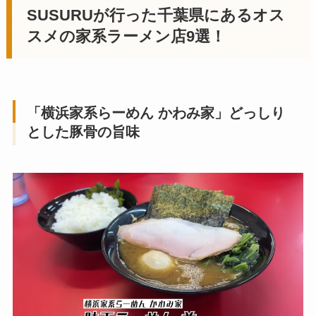
SUSURUが行った
千葉県
にあるオス
スメの家系ラーメン店
9選！
「横浜家系らーめん かわみ家
」どっしり
とした豚骨の旨味