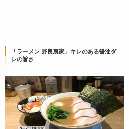
「ラーメン 野良裏家」キレのある醤油ダ
レの旨さ