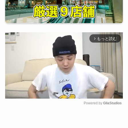
もっと読む
arrow_forward_ios
Powered by 
GliaStudios
M
u
t