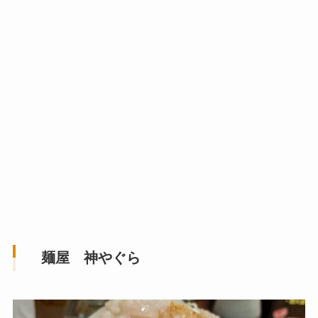
麺屋 神やぐら