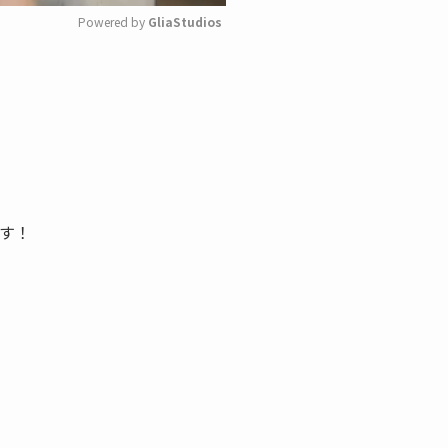
Powered by 
GliaStudios
M
u
t
e
す！