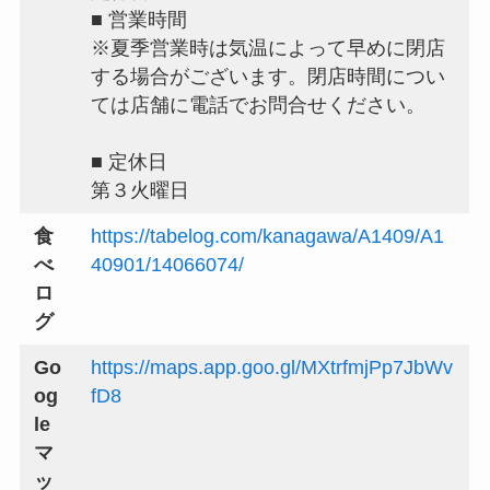
■ 営業時間
※夏季営業時は気温によって早めに閉店
する場合がございます。閉店時間につい
ては店舗に電話でお問合せください。
■ 定休日
第３火曜日
食
https://tabelog.com/kanagawa/A1409/A1
べ
40901/14066074/
ロ
グ
Go
https://maps.app.goo.gl/MXtrfmjPp7JbWv
og
fD8
le
マ
ッ