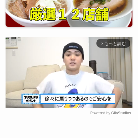
もっと読む
arrow_forward_ios
Powered by 
GliaStudios
M
u
t