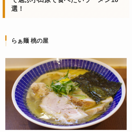
で選ぶ
小田原
で食べたいラーメン10
選！
らぁ麺 桃の屋