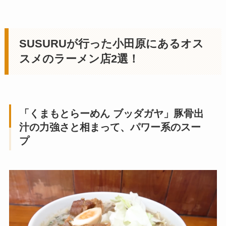
SUSURUが行った
小田原にあるオス
スメのラーメン店
2選！
「くまもとらーめん ブッダガヤ
」豚骨出
汁の力強さと相まって、パワー系のスー
プ