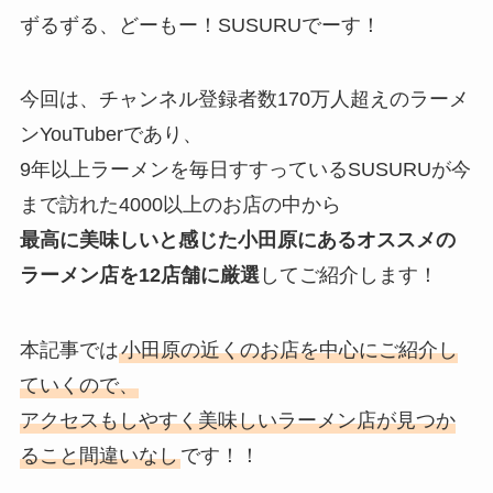
e
ずるずる、どーもー！SUSURUでーす！
今回は、チャンネル登録者数170万人超えのラーメ
ンYouTuberであり、
9年以上ラーメンを毎日すすっているSUSURUが今
まで訪れた4000以上のお店の中から
最高に美味しいと感じた小田原にあるオススメの
ラーメン店を12店舗に厳選
してご紹介します！
本記事では
小田原の近くのお店を中心にご紹介し
ていくので、
アクセスもしやすく美味しいラーメン店が見つか
ること間違いなし
です！！