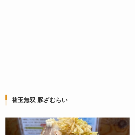
替玉無双 豚ざむらい