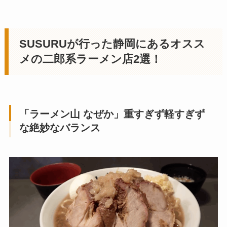
SUSURUが行った
静岡にあるオスス
メの二郎系ラーメン店
2選！
「ラーメン山 なぜか
」重すぎず軽すぎず
な絶妙なバランス