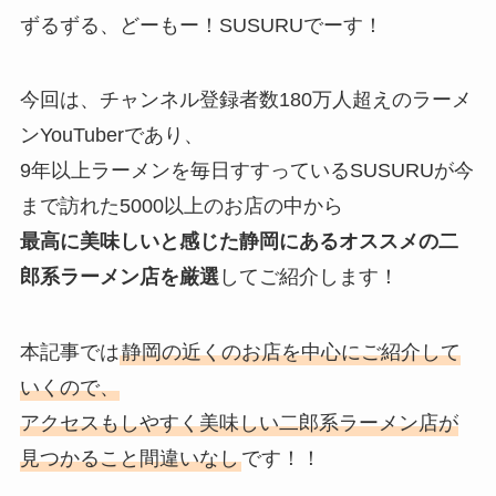
e
ずるずる、どーもー！SUSURUでーす！
今回は、チャンネル登録者数180万人超えのラーメ
ンYouTuberであり、
9年以上ラーメンを毎日すすっているSUSURUが今
まで訪れた5000以上のお店の中から
最高に美味しいと感じた静岡にあるオススメの二
郎系ラーメン店を厳選
してご紹介します！
本記事では
静岡の近くのお店を中心にご紹介して
いくので、
アクセスもしやすく美味しい二郎系ラーメン店が
見つかること間違いなし
です！！