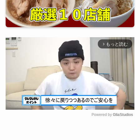
もっと読む
arrow_forward_ios
Powered by 
GliaStudios
M
u
t