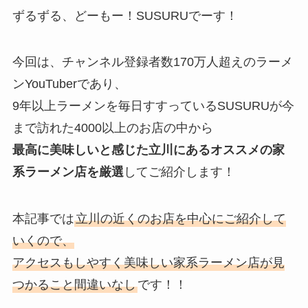
e
ずるずる、どーもー！SUSURUでーす！
今回は、チャンネル登録者数170万人超えのラーメ
ンYouTuberであり、
9年以上ラーメンを毎日すすっているSUSURUが今
まで訪れた4000以上のお店の中から
最高に美味しいと感じた立川にあるオススメの家
系ラーメン店を厳選
してご紹介します！
本記事では
立川の近くのお店を中心にご紹介して
いくので、
アクセスもしやすく美味しい家系ラーメン店が見
つかること間違いなし
です！！