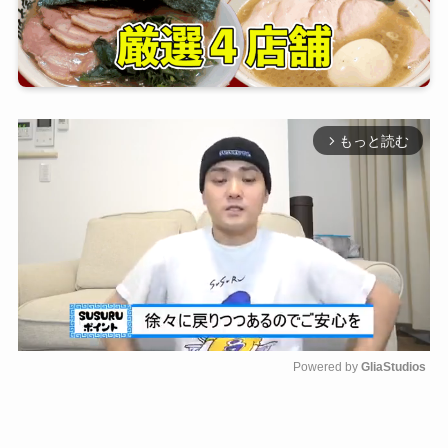
もっと読む
arrow_forward_ios
Powered by 
GliaStudios
M
u
t