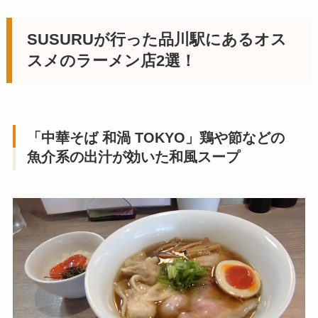
SUSURUが行った
品川駅
にあるオス
スメのラーメン店
2選！
「中華そば 和渦 TOKYO
」鶏や節などの
魚介系の出汁が効いた和風スープ