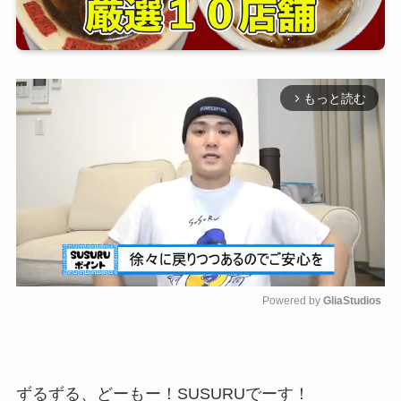
もっと読む
arrow_forward_ios
Powered by 
GliaStudios
M
u
t
e
ずるずる、どーもー！SUSURUでーす！