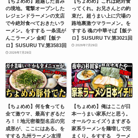
【ちょめめ】超越した旨み
【ちょめめ】これは絶対食
の境地。電撃オープンした
ってくれ。お兄さんとの約
レジェンドラーメンの支店
束だ。超うまい上に穴場の
で今絶対食べておきたいラ
路地裏激ウマラーメン。を
ーメン。をすする 一条流が
すする 魂の中華そば【飯テ
んこラーメン 金町【飯テ
ロ】SUSURU TV.第3021回
ロ】SUSURU TV.第3583回
2026年7月29日
2026年7月29日
【ちょめめ】何を食っても
【ちょめめ】俺はここが日
全て激ウマ、最高すぎるだ
本一うまい家系だと思う。
ろ！！地元密着型名店の完
オールウェイズうますぎる
成形が、ここにはある。を
家系ラーメンを麺増しで完
すする 九州ラーメン友理
まくり。をすする ラーメ