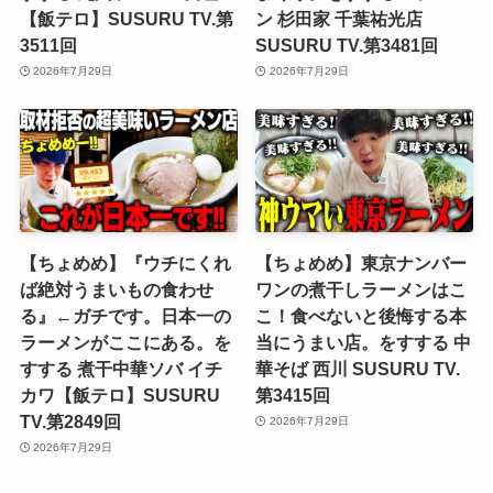
【飯テロ】SUSURU TV.第
ン 杉田家 千葉祐光店
3511回
SUSURU TV.第3481回
2026年7月29日
2026年7月29日
【ちょめめ】『ウチにくれ
【ちょめめ】東京ナンバー
ば絶対うまいもの食わせ
ワンの煮干しラーメンはこ
る』←ガチです。日本一の
こ！食べないと後悔する本
ラーメンがここにある。を
当にうまい店。をすする 中
すする 煮干中華ソバ イチ
華そば 西川 SUSURU TV.
カワ【飯テロ】SUSURU
第3415回
TV.第2849回
2026年7月29日
2026年7月29日