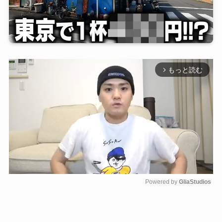
もっと読む
arrow_forward_ios
Powered by 
GliaStudios
M
u
t