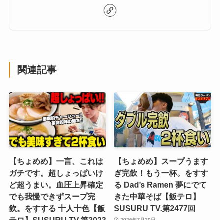
関連記事
【ちょめめ】一言、これは
【ちょめめ】スープうます
ガチです。超しょっぱいけ
ぎ完飲！もう一杯。をすす
ど超うまい。血圧上昇確定
る Dad’s Ramen 夢にでて
でも我慢できずスープ完
きた中華そば【飯テロ】
飲。をすする 十人十色【飯
SUSURU TV.第2477回
テロ】SUSURU TV.第3023
2026年7月29日