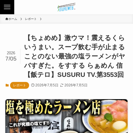
ホーム
レポート
【ちょめめ】激ウマ！震えるくら
いうまい。スープ飲む手が止まる
2026
ことのない最強の塩ラーメンがヤ
7/05
バすぎた。をすする らぁめん 信
【飯テロ】SUSURU TV.第3553回
2026年7月5日
2026年7月5日
レポート