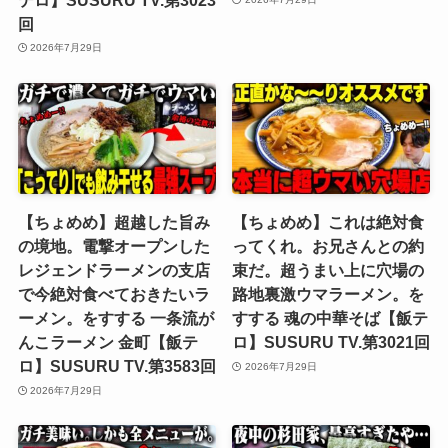
回
2026年7月29日
【ちょめめ】超越した旨み
【ちょめめ】これは絶対食
の境地。電撃オープンした
ってくれ。お兄さんとの約
レジェンドラーメンの支店
束だ。超うまい上に穴場の
で今絶対食べておきたいラ
路地裏激ウマラーメン。を
ーメン。をすする 一条流が
すする 魂の中華そば【飯テ
んこラーメン 金町【飯テ
ロ】SUSURU TV.第3021回
ロ】SUSURU TV.第3583回
2026年7月29日
2026年7月29日