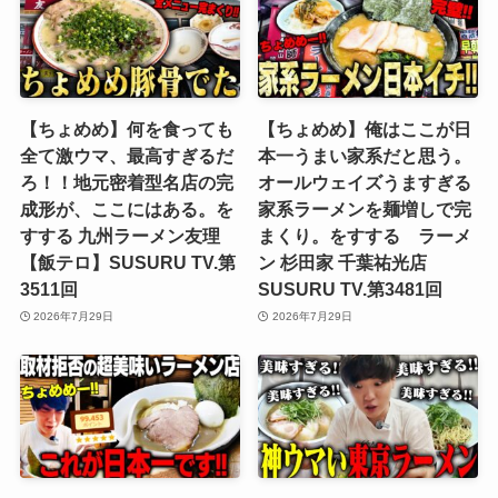
【ちょめめ】何を食っても
【ちょめめ】俺はここが日
全て激ウマ、最高すぎるだ
本一うまい家系だと思う。
ろ！！地元密着型名店の完
オールウェイズうますぎる
成形が、ここにはある。を
家系ラーメンを麺増しで完
すする 九州ラーメン友理
まくり。をすする ラーメ
【飯テロ】SUSURU TV.第
ン 杉田家 千葉祐光店
3511回
SUSURU TV.第3481回
2026年7月29日
2026年7月29日