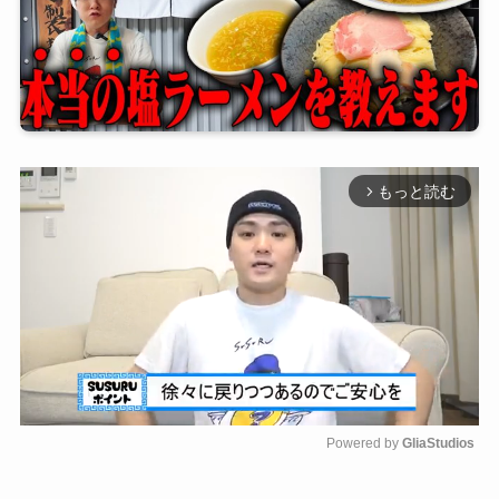
もっと読む
arrow_forward_ios
Powered by 
GliaStudios
M