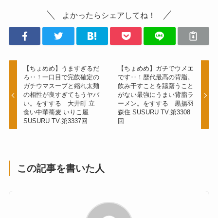
よかったらシェアしてね！
【ちょめめ】うますぎるだ
【ちょめめ】ガチでウメエ
ろ‥！一口目で完飲確定の
です‥！歴代最高の背脂。
ガチウマスープと縮れ太麺
飲み干すことを躊躇うこと
の相性が良すぎてもうヤバ
がない最強にうまい背脂ラ
い。をすする 大井町 立
ーメン。をすする 黒揚羽
食い中華蕎麦 いりこ屋
森住 SUSURU TV.第3308
SUSURU TV.第3337回
回
この記事を書いた人