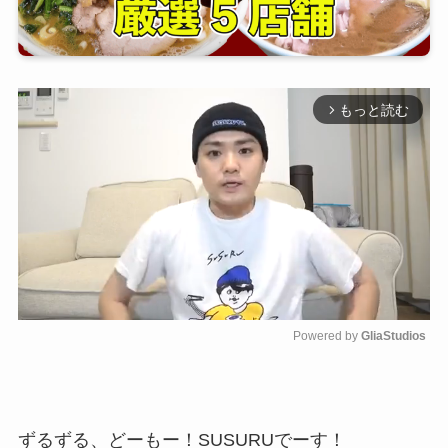
もっと読む
arrow_forward_ios
Powered by 
GliaStudios
M
u
t
e
ずるずる、どーもー！SUSURUでーす！