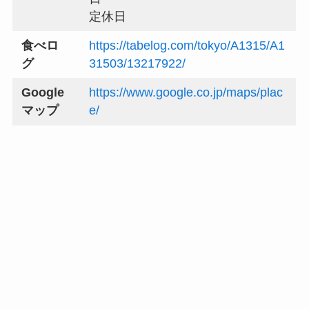
定休日
食べロ
https://tabelog.com/tokyo/A1315/A1
グ
31503/13217922/
Google
https://www.google.co.jp/maps/plac
マップ
e/