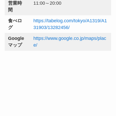
営業時
11:00～20:00
間
食べロ
https://tabelog.com/tokyo/A1319/A1
グ
31903/13282456/
Google
https://www.google.co.jp/maps/plac
マップ
e/