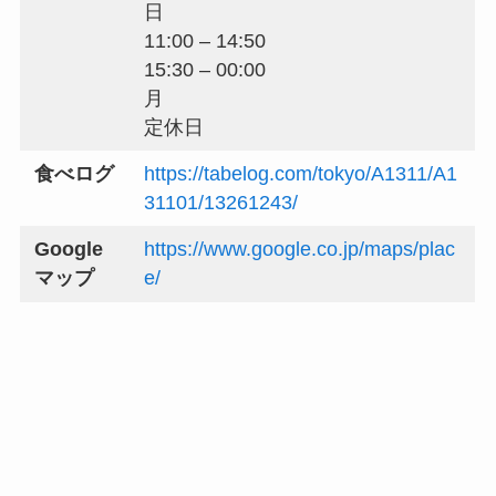
日
11:00 – 14:50
15:30 – 00:00
月
定休日
食べログ
https://tabelog.com/tokyo/A1311/A1
31101/13261243/
Google
https://www.google.co.jp/maps/plac
マップ
e/